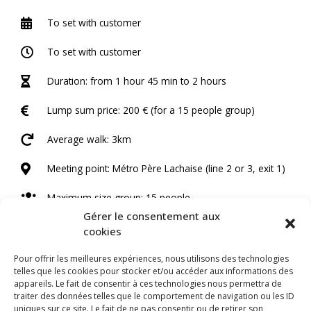
To set with customer
To set with customer
Duration: from 1 hour 45 min to 2 hours
Lump sum price: 200 € (for a 15 people group)
Average walk: 3km
Meeting point: Métro Père Lachaise (line 2 or 3, exit 1)
Maximum size group: 15 people
Gérer le consentement aux
Tour in English
cookies
Pour offrir les meilleures expériences, nous utilisons des technologies
Contact us
telles que les cookies pour stocker et/ou accéder aux informations des
appareils. Le fait de consentir à ces technologies nous permettra de
traiter des données telles que le comportement de navigation ou les ID
Highlights
uniques sur ce site. Le fait de ne pas consentir ou de retirer son