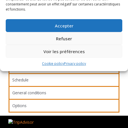
consentement peut avoir un effet négatif sur certaines caractéristiques
et fonctions.
During this 2 hour tour we will guide you through the
history of the most prestigious and perhaps most
famous cemetery in Europe. We will take you on a
Accepter
unique route through the most famous graves in the
cemetery, however we will also take you to some
Refuser
lesser-known graves that boast their own rich history
and anecdotes.
Voir les préférences
Cookie policy
Privacy policy
Schedule
General conditions
Options