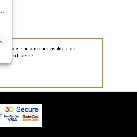
tir
es
ite propose un parcours insolite pour
 et en histoire.