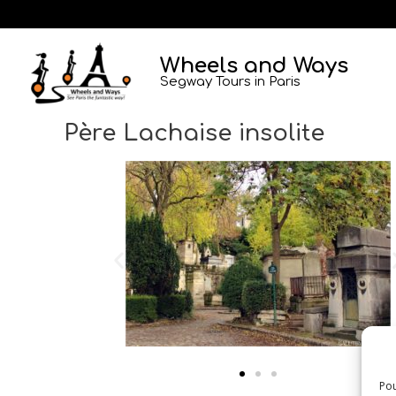
Aller
au
contenu
Wheels and Ways
Segway Tours in Paris
Père Lachaise insolite
Pou