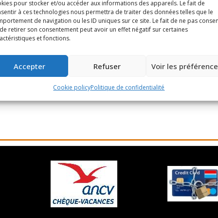
kies pour stocker et/ou accéder aux informations des appareils. Le fait de
Commander
sentir à ces technologies nous permettra de traiter des données telles que le
portement de navigation ou les ID uniques sur ce site. Le fait de ne pas consen
de retirer son consentement peut avoir un effet négatif sur certaines
actéristiques et fonctions.
Conditions générales
Options
Accepter
Refuser
Voir les préférenc
couvrir l’histoire du plus prestigieux cimetière d’Europe. La vis
Cookie policy
Politique de confidentialité
etière, mais aussi certaines, moins connues, chargées en anecdote