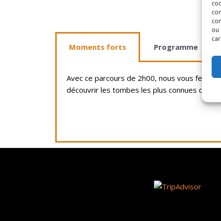
coo
con
com
ou 
car
Moments forts
Programme
Avec ce parcours de 2h00, nous vous ferons dé
découvrir les tombes les plus connues du cim