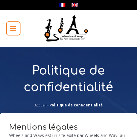
Aller
au
Main
contenu
Menu
Politique de
confidentialité
Accueil
-
Politique de confidentialité
Mentions légales
Wheels and Ways est un site édité par Wheels and Way, au