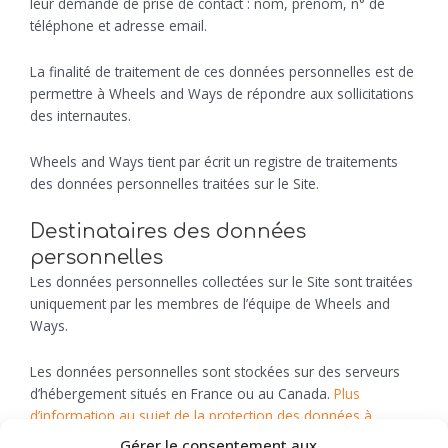
leur demande de prise de contact : nom, prénom, n° de
téléphone et adresse email.
La finalité de traitement de ces données personnelles est de
permettre à Wheels and Ways de répondre aux sollicitations
des internautes.
Wheels and Ways tient par écrit un registre de traitements
des données personnelles traitées sur le Site.
Destinataires des données
personnelles
Les données personnelles collectées sur le Site sont traitées
uniquement par les membres de l’équipe de Wheels and
Ways.
Les données personnelles sont stockées sur des serveurs
d’hébergement situés en France ou au Canada.
Plus
d’information au sujet de la protection des données à
caractère personnel mise en place par OVH
.
Gérer le consentement aux