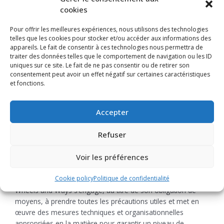
cookies
Durée de conservation des données
Pour offrir les meilleures expériences, nous utilisons des technologies
personnelles
telles que les cookies pour stocker et/ou accéder aux informations des
Wheels and Ways s’engage à conserver ces données
appareils. Le fait de consentir à ces technologies nous permettra de
personnelles, sauf obligation légale ou réglementaire
traiter des données telles que le comportement de navigation ou les ID
contraire, pour une durée maximale de trois ans à compter
uniques sur ce site. Le fait de ne pas consentir ou de retirer son
consentement peut avoir un effet négatif sur certaines caractéristiques
du dernier contact avec l’internaute, qu’il soit à l’initiative de
et fonctions.
Wheels and Ways ou de l’internaute (ex : envoi de la
newsletter).
Accepter
A l’issue de cette durée ou en cas d’exercice de ses droits par
les internautes, Wheels and Ways s’engage à détruire toute
Refuser
copie des données personnelles des internautes qu’il
détiendrait.
Voir les préférences
Sécurité des données personnelles
Cookie policy
Politique de confidentialité
Wheels and Ways s’engage, au titre de son obligation de
moyens, à prendre toutes les précautions utiles et met en
œuvre des mesures techniques et organisationnelles
appropriées en la matière pour garantir un niveau de