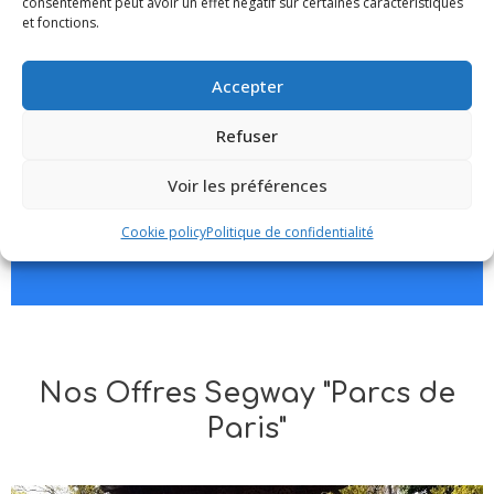
consentement peut avoir un effet négatif sur certaines caractéristiques
et fonctions.
LE 5 HEURES PARIS S'EVEILLE
(2H)
Accepter
Vivez un moment unique avec cette balade en Segway
Refuser
au lever du soleil
- 20 Points d'intérêt en 2h -
Voir les préférences
79€ / pers.
(2 personnes minimum)
Cookie policy
Politique de confidentialité
Réservez
Nos Offres Segway "Parcs de
Paris"